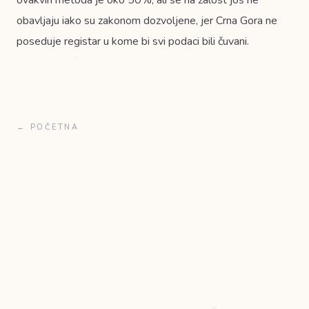
ovakvih metoda je oko 50%, ali se na žalost još ne
obavljaju iako su zakonom dozvoljene, jer Crna Gora ne
poseduje registar u kome bi svi podaci bili čuvani.
← POČETNA