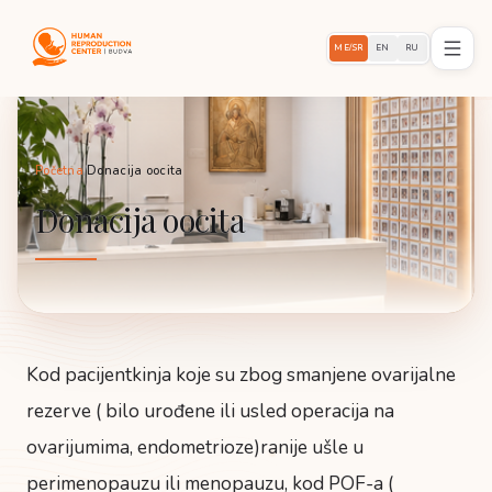
ME/SR
EN
RU
Početna
/
Donacija oocita
Donacija oocita
Kod pacijentkinja koje su zbog smanjene ovarijalne
rezerve ( bilo urođene ili usled operacija na
ovarijumima, endometrioze)ranije ušle u
perimenopauzu ili menopauzu, kod POF-a (