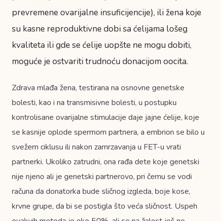
prevremene ovarijalne insuficijencije), ili žena koje
su kasne reproduktivne dobi sa ćelijama lošeg
kvaliteta ili gde se ćelije uopšte ne mogu dobiti,
moguće je ostvariti trudnoću donacijom oocita.
Zdrava mlađa žena, testirana na osnovne genetske
bolesti, kao i na transmisivne bolesti, u postupku
kontrolisane ovarijalne stimulacije daje jajne ćelije, koje
se kasnije oplode spermom partnera, a embrion se bilo u
svežem ciklusu ili nakon zamrzavanja u FET-u vrati
partnerki. Ukoliko zatrudni, ona rađa dete koje genetski
nije njeno ali je genetski partnerovo, pri čemu se vodi
računa da donatorka bude sličnog izgleda, boje kose,
krvne grupe, da bi se postigla što veća sličnost. Uspeh