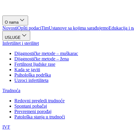
O nama
Novosti
Opšti podaci
Tim
Ustanove sa kojima sarađujemo
Edukacija i n
USLUGE
Infertilitet i sterilitet
Dijagnostičke metode – muškarac
Dijagnostičke metode – žena
Fertilnost ljudske rase
Kada se javiti
Psihološka podrška
Uzroci infertiliteta
Trudnoća
Redovni pregledi trudnoće
Spontani pobačaj
Prevremeni porođaj
Patološka stanja u trudnoći
IVF