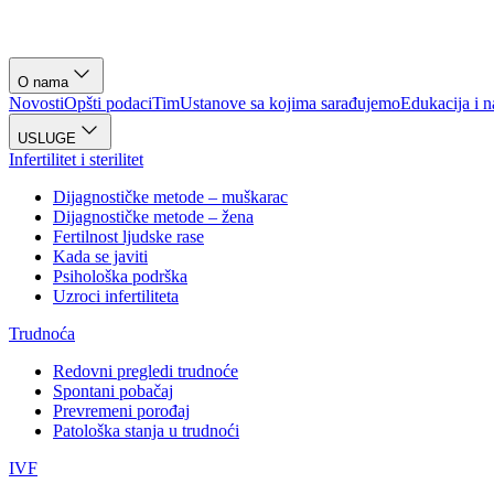
O nama
Novosti
Opšti podaci
Tim
Ustanove sa kojima sarađujemo
Edukacija i n
USLUGE
Infertilitet i sterilitet
Dijagnostičke metode – muškarac
Dijagnostičke metode – žena
Fertilnost ljudske rase
Kada se javiti
Psihološka podrška
Uzroci infertiliteta
Trudnoća
Redovni pregledi trudnoće
Spontani pobačaj
Prevremeni porođaj
Patološka stanja u trudnoći
IVF