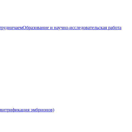
трудничаем
Образование и научно-исследовательская работа
 (витрификация эмбрионов)