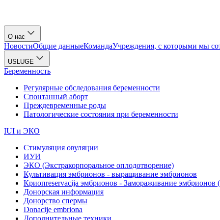
О нас
Новости
Общие данные
Команда
Учреждения, с которыми мы со
USLUGE
Беременность
Регулярные обследования беременности
Спонтанный аборт
Преждевременные роды
Патологические состояния при беременности
IUI и ЭКО
Стимуляция овуляции
ИУИ
ЭКО (Экстракорпоральное оплодотворение)
Культивация эмбрионов - выращивание эмбрионов
Криопreservacija эмбрионов - Замораживание эмбрионов
Донорская информация
Донорство спермы
Donacije embriona
Дополнительные техники